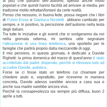
ai più) che parlano dell''autismo, spesso anche molto
popolari e che quindi hanno facilità ad arrivare ai media, per
tradizone molto refrattari/lontani da certe realtà.
Penso che nessuno, in buona fede, possa negare che i libri
di
Fulvio Ervas
o
Gianluca Nicoletti
abbiano cambiato per
sempre, e in positivo, la percezione dell'autismo nella testa
degli italiani.
Tra tutte le iniziative e gli eventi che si svolgeranno da noi
nella giornata odierna, mi sembra utile segnalare
l'attivazione di una linea telefonica
, uno sportello per le
famiglie che partirà proprio dalla mezzanotte di oggi.
Il mio pensiero, in questa giornata, è dedicato a Davide
Righetti: la prima domenica del marzo di quest'anno
è stato
accoltellato dal padre, disperato, perchè si ritrovava solo ad
accudire Davide, autistico.
Forse se ci fosse stato un telefono cui chiamare per
chiedere aiuto e, soprattutto, per riceverne in maniera
concreta, Davide adesso sarebbe ancora a casa sua e
anche sua madre sarebbe ancora viva.
Perchè la consapevolezza sia sempre più diffusa, buon 2
aprile a tutti.